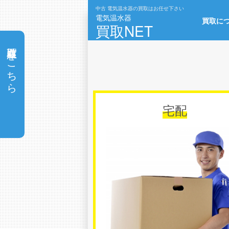
中古
電気温水器の買取はお任せ下さい
電気温水器
買取に
買取NET
在庫買取はこちら
宅配