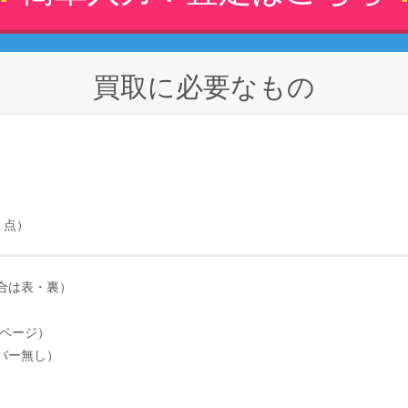
買取に必要なもの
step 1
step 1
お問合せフォーム
お問合せフォーム
１点）
合は表・裏）
載ページ）
バー無し）